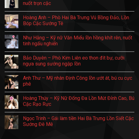
luận
nuốt trọn cặc
quằn
mịn,
ở
quại
quấn
Ngọc
Không
đê
lưỡi
Yến
có
mê
mê
Hoàng Anh – Phò Hai Bà Trưng Vú Bồng Đảo, Lồn
–
bình
mẩn
Phò
luận
Bóp Cặc Sướng Tê
chim
đẹp
ở
Láng
Bạch
Không
Vú
Tuyết
có
Như Hằng – Kỹ nữ Văn Miếu lồn hồng khít rên, nuốt
căng
–
bình
tròn,
Gái
luận
tinh ngấu nghiến
quấn
làm
ở
chặt
tiền
Hoàng
Không
anh
Láng
Anh
có
Bảo Duyên – Phò Kim Liên eo thon đít bự, cưỡi
đến
da
–
bình
nghẹt
trắng
Phò
luận
ngựa sung sướng ngập lồn
thở
bóc,
Hai
ở
ưỡn
Bà
Như
Không
éo
Trưng
Hằng
có
Anh Thư – Mỹ nhân Định Công lồn ướt át, bú cu cực
nuốt
Vú
–
bình
trọn
Bồng
Kỹ
luận
phê
cặc
Đảo,
nữ
ở
Lồn
Văn
Bảo
Không
Bóp
Miếu
Duyên
có
Hoàng Thúy – Kỹ Nữ Đống Đa Lồn Mút Đỉnh Cao, Bú
Cặc
lồn
–
bình
Sướng
hồng
Phò
luận
Cặc Rạo Rực
Tê
khít
Kim
ở
rên,
Liên
Anh
Không
nuốt
eo
Thư
có
Ngọc Trinh – Gái làm tiền Hai Bà Trưng Lồn Siết Cặc
tinh
thon
–
bình
ngấu
đít
Mỹ
luận
Sướng Đê Mê
nghiến
bự,
nhân
ở
cưỡi
Định
Hoàng
Không
ngựa
Công
Thúy
có
sung
lồn
–
bình