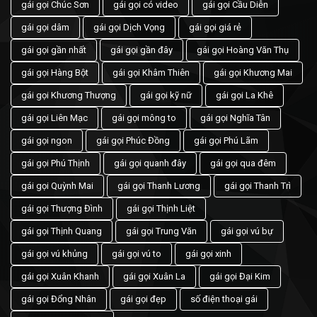
gái gọi Chúc Sơn
gái gọi có video
gái gọi Cầu Diễn
gái gọi dâm
gái gọi Dịch Vọng
gái gọi giá rẻ
gái gọi gần nhất
gái gọi gần đây
gái gọi Hoàng Văn Thụ
gái gọi Hàng Bột
gái gọi Khâm Thiên
gái gọi Khương Mai
gái gọi Khương Thượng
gái gọi kỹ nữ
gái gọi La Khê
gái gọi Liên Mạc
gái gọi mông to
gái gọi Nghĩa Tân
gái gọi ngon
gái gọi Phúc Đồng
gái gọi Phú Lãm
gái gọi Phú Thịnh
gái gọi quanh đây
gái gọi qua đêm
gái gọi Quỳnh Mai
gái gọi Thanh Lương
gái gọi Thanh Trì
gái gọi Thượng Đình
gái gọi Thịnh Liệt
gái gọi Thịnh Quang
gái gọi Trung Văn
gái gọi vú bự
gái gọi vú khủng
gái gọi vú to
gái gọi xinh
gái gọi Xuân Khanh
gái gọi Xuân La
gái gọi Đại Kim
gái gọi Đổng Nhân
gái gọi đẹp
số điện thoại gái