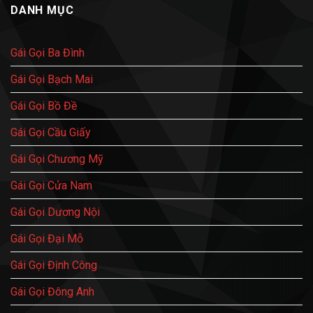
DANH MỤC
sướng
ướt
Kỹ
luận
ngập
át,
Nữ
ở
lồn
bú
Đống
Ngọc
cu
Đa
Trinh
cực
Lồn
–
Gái Gọi Ba Đình
phê
Mút
Gái
Đỉnh
làm
Cao,
tiền
Gái Gọi Bạch Mai
Bú
Hai
Cặc
Bà
Rạo
Trưng
Gái Gọi Bồ Đề
Rực
Lồn
Siết
Cặc
Gái Gọi Cầu Giấy
Sướng
Đê
Mê
Gái Gọi Chương Mỹ
Gái Gọi Cửa Nam
Gái Gọi Dương Nội
Gái Gọi Đại Mỗ
Gái Gọi Định Công
Gái Gọi Đông Anh