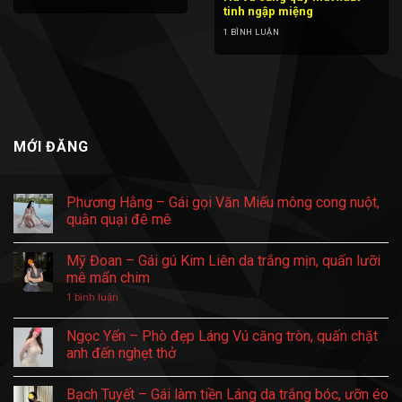
tinh ngập miệng
1 BÌNH LUẬN
MỚI ĐĂNG
Phương Hằng – Gái gọi Văn Miếu mông cong nuột,
quằn quại đê mê
Không
có
Mỹ Đoan – Gái gú Kim Liên da trắng mịn, quấn lưỡi
bình
luận
mê mẩn chim
ở
Phương
ở
1 bình luận
Hằng
Mỹ
–
Đoan
Gái
–
Ngọc Yến – Phò đẹp Láng Vú căng tròn, quấn chặt
gọi
Gái
anh đến nghẹt thở
Văn
gú
Miếu
Kim
Không
mông
Liên
có
cong
da
Bạch Tuyết – Gái làm tiền Láng da trắng bóc, ưỡn éo
bình
nuột,
trắng