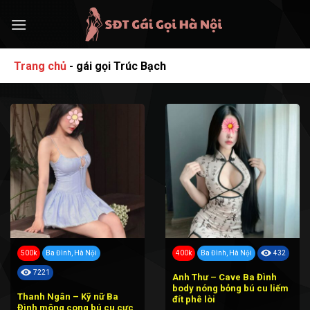
Bỏ
qua
nội
dung
Trang chủ
-
gái gọi Trúc Bạch
500k
Ba Đình, Hà Nội
400k
Ba Đình, Hà Nội
432
7221
Anh Thư – Cave Ba Đình
body nóng bỏng bú cu liếm
Thanh Ngân – Kỹ nữ Ba
đít phê lòi
Đình mông cong bú cu cực