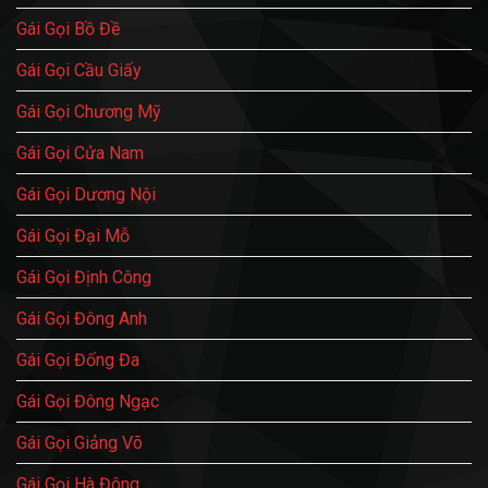
Cặc
Bà
Rạo
Trưng
Gái Gọi Bồ Đề
Rực
Lồn
Siết
Cặc
Gái Gọi Cầu Giấy
Sướng
Đê
Mê
Gái Gọi Chương Mỹ
Gái Gọi Cửa Nam
Gái Gọi Dương Nội
Gái Gọi Đại Mỗ
Gái Gọi Định Công
Gái Gọi Đông Anh
Gái Gọi Đống Đa
Gái Gọi Đông Ngạc
Gái Gọi Giảng Võ
Gái Gọi Hà Đông