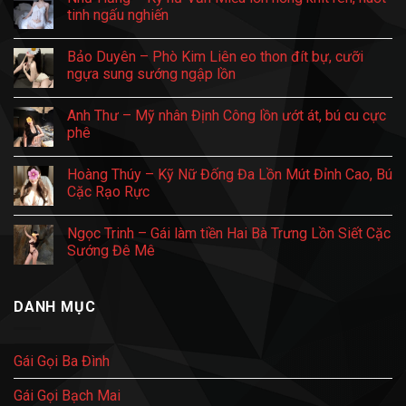
tròn,
Gái
luận
tinh ngấu nghiến
quấn
làm
ở
chặt
tiền
Hoàng
Không
anh
Láng
Anh
có
Bảo Duyên – Phò Kim Liên eo thon đít bự, cưỡi
đến
da
–
bình
nghẹt
trắng
Phò
luận
ngựa sung sướng ngập lồn
thở
bóc,
Hai
ở
ưỡn
Bà
Như
Không
éo
Trưng
Hằng
có
Anh Thư – Mỹ nhân Định Công lồn ướt át, bú cu cực
nuốt
Vú
–
bình
trọn
Bồng
Kỹ
luận
phê
cặc
Đảo,
nữ
ở
Lồn
Văn
Bảo
Không
Bóp
Miếu
Duyên
có
Hoàng Thúy – Kỹ Nữ Đống Đa Lồn Mút Đỉnh Cao, Bú
Cặc
lồn
–
bình
Sướng
hồng
Phò
luận
Cặc Rạo Rực
Tê
khít
Kim
ở
rên,
Liên
Anh
Không
nuốt
eo
Thư
có
Ngọc Trinh – Gái làm tiền Hai Bà Trưng Lồn Siết Cặc
tinh
thon
–
bình
ngấu
đít
Mỹ
luận
Sướng Đê Mê
nghiến
bự,
nhân
ở
cưỡi
Định
Hoàng
Không
ngựa
Công
Thúy
có
sung
lồn
–
bình
DANH MỤC
sướng
ướt
Kỹ
luận
ngập
át,
Nữ
ở
lồn
bú
Đống
Ngọc
cu
Đa
Trinh
cực
Lồn
–
Gái Gọi Ba Đình
phê
Mút
Gái
Đỉnh
làm
Cao,
tiền
Gái Gọi Bạch Mai
Bú
Hai