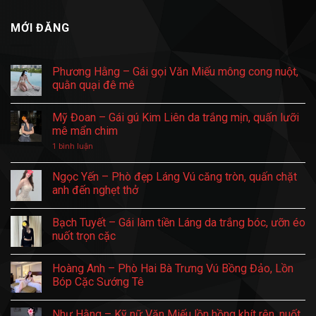
MỚI ĐĂNG
Phương Hằng – Gái gọi Văn Miếu mông cong nuột,
quằn quại đê mê
Không
có
Mỹ Đoan – Gái gú Kim Liên da trắng mịn, quấn lưỡi
bình
luận
mê mẩn chim
ở
Phương
ở
1 bình luận
Hằng
Mỹ
–
Đoan
Gái
–
Ngọc Yến – Phò đẹp Láng Vú căng tròn, quấn chặt
gọi
Gái
anh đến nghẹt thở
Văn
gú
Miếu
Kim
Không
mông
Liên
có
cong
da
Bạch Tuyết – Gái làm tiền Láng da trắng bóc, ưỡn éo
bình
nuột,
trắng
luận
nuốt trọn cặc
quằn
mịn,
ở
quại
quấn
Ngọc
Không
đê
lưỡi
Yến
có
mê
mê
Hoàng Anh – Phò Hai Bà Trưng Vú Bồng Đảo, Lồn
–
bình
mẩn
Phò
luận
Bóp Cặc Sướng Tê
chim
đẹp
ở
Láng
Bạch
Không
Vú
Tuyết
có
Như Hằng – Kỹ nữ Văn Miếu lồn hồng khít rên, nuốt
căng
–
bình