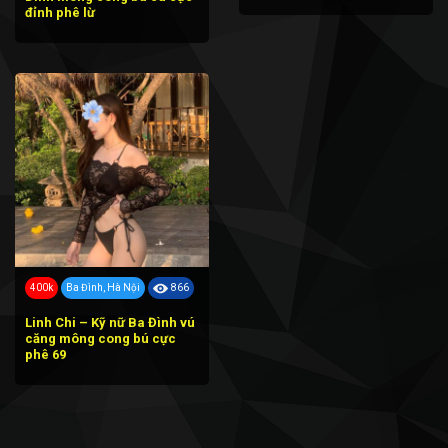
đỉnh phê lừ
400k
Ba Đình, Hà Nội
866
Linh Chi – Kỹ nữ Ba Đình vú
căng mông cong bú cực
phê 69